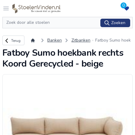
0
Logo stoelenvinden.nl
Open menu
Zoeken
Zoeken
Terug naar overzicht
Banken
Zitbanken
Fatboy Sumo hoek
Terug
bank rechts Koord
Fatboy Sumo hoekbank rechts
Gerecycled - beige
Koord Gerecycled - beige