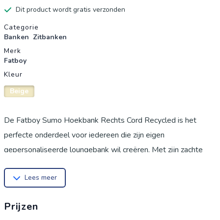
Dit product wordt gratis verzonden
Productgegevens
Categorie
Banken
Zitbanken
Merk
Fatboy
Kleur
Beige
De Fatboy Sumo Hoekbank Rechts Cord Recycled is het
perfecte onderdeel voor iedereen die zijn eigen
gepersonaliseerde loungebank wil creëren. Met zijn zachte
koordovertrek van 100% gerecycled polyester maakt deze
Lees meer
module gebruik van duurzame materialen en maakt
tegelijkertijd indruk met zijn moderne look en gezellige
Prijzen
comfort. Of het nu het uiteinde van een modulaire bank is, een