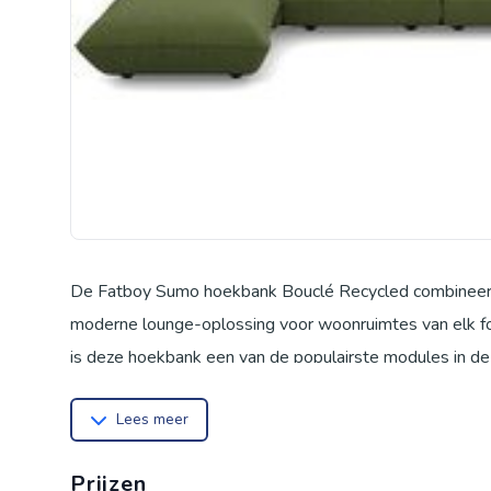
De Fatboy Sumo hoekbank Bouclé Recycled combineert 
moderne lounge-oplossing voor woonruimtes van elk fo
is deze hoekbank een van de populairste modules in de 
voor dagelijks gebruik en een gezellige zitervaring - p
Lees meer
een van de populairste interieurtrends. De karakteristi
elegante accenten in de kamer. Het gerecyclede polyes
Prijzen
genoeg voor dagelijks gebruik - ideaal voor gezinnen