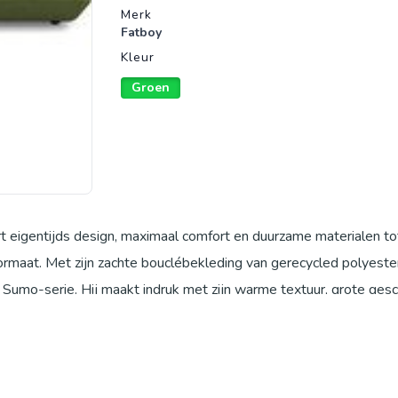
Merk
Fatboy
Kleur
Groen
eigentijds design, maximaal comfort en duurzame materialen to
rmaat. Met zijn zachte bouclébekleding van gerecycled polyeste
Sumo-serie. Hij maakt indruk met zijn warme textuur, grote gesc
erfect voor woonkamers, open woonruimten of stijlvolle lounges. B
eke lussenstof creëert een bijzonder zacht, uitnodigend oppervlak
ter bouclé is verrassend onderhoudsvriendelijk, duurzaam en rob
 en moderne woonconcepten. De Sumo hoekbank rechts maakt deel