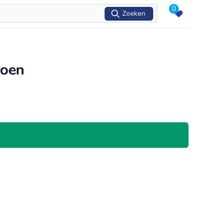
0
Zoeken
roen