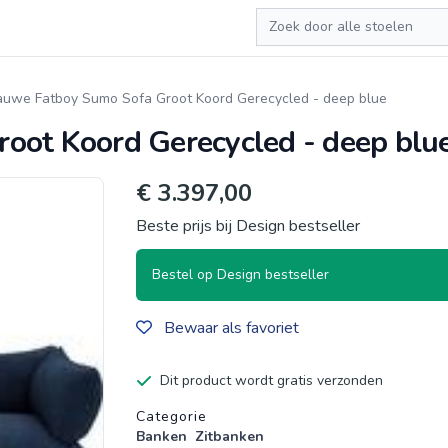
Zoeken
auwe Fatboy Sumo Sofa Groot Koord Gerecycled - deep blue
oot Koord Gerecycled - deep blu
€ 3.397,00
Beste prijs bij Design bestseller
Bestel op Design bestseller
Bewaar als favoriet
Dit product wordt gratis verzonden
Productgegevens
Categorie
Banken
Zitbanken