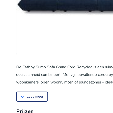
De Fatboy Sumo Sofa Grand Cord Recycled is een ruime
duurzaamheid combineert. Met zijn opvallende corduroy
woonkamers, open woonruimten of loungezones - ideaal
interieurconcepten. De gerecyclede corduroy stof maak
Lees meer
kamer een warme en uitnodigende sfeer geeft. De bekle
vormvast en geschikt voor dagelijks gebruik. Dankzij d
Prijzen
ruimte om te ontspannen - alleen of met meerdere pers