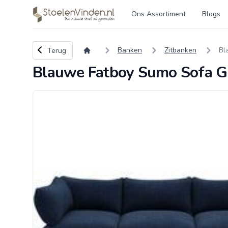
Logo stoelenvinden.nl
Ons Assortiment
Blogs
Terug naar overzicht
Banken
Zitbanken
Bl
Terug
Blauwe Fatboy Sumo Sofa Gr