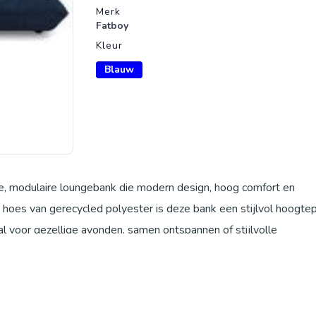
Merk
Fatboy
Kleur
Blauw
, modulaire loungebank die modern design, hoog comfort en
 hoes van gerecycled polyester is deze bank een stijlvol hoogte
 voor gezellige avonden, samen ontspannen of stijlvolle
t indruk met een aangenaam zacht, gestructureerd oppervlak dat
ding voelt zacht aan en is dankzij gerecycled polyester duurzaa
e royale afmetingen (ca. 301 × 108 × 90 cm) biedt de Grand sofa
onen. De diepe zittingen en zachte kussens creëren een comfor