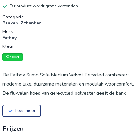
Dit product wordt gratis verzonden
Productgegevens
Categorie
Banken
Zitbanken
Merk
Fatboy
Kleur
Groen
De Fatboy Sumo Sofa Medium Velvet Recycled combineert
moderne luxe, duurzame materialen en modulair wooncomfort.
De fluwelen hoes van gerecycled polyester geeft de bank
een elegante, zijdeachtige glans en een bijzonder zacht gevoel
Lees meer
- perfect voor iedereen die houdt van stijlvolle, hoogwaardige
woonlandschappen. Het royale zitgedeelte en de stevige
Prijzen
bekleding zorgen voor een ontspannen loungegevoel dat