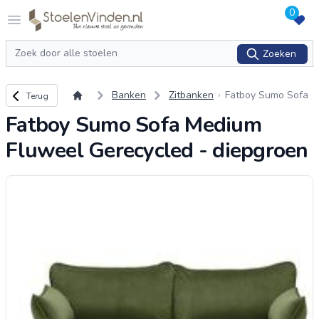
0
Logo stoelenvinden.nl
Open menu
Zoeken
Zoeken
Terug naar overzicht
Banken
Zitbanken
Fatboy Sumo Sofa
Terug
Medium Fluweel G
Fatboy Sumo Sofa Medium
erecycled - diepgro
en
Fluweel Gerecycled - diepgroen