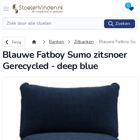
0
Logo stoelenvinden.nl
Open menu
Zoeken
Zoeken
Terug naar overzicht
Banken
Zitbanken
Blauwe Fatboy Su
Terug
mo zitsnoer Gerecy
Blauwe Fatboy Sumo zitsnoer
cled - deep blue
Gerecycled - deep blue