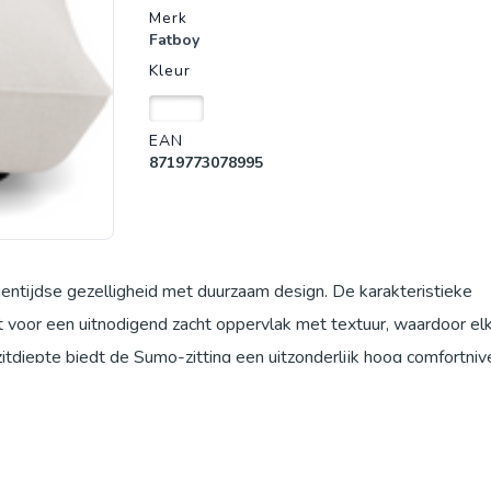
Merk
Fatboy
Kleur
Wit
EAN
8719773078995
ntijdse gezelligheid met duurzaam design. De karakteristieke
 voor een uitnodigend zacht oppervlak met textuur, waardoor el
 zitdiepte biedt de Sumo-zitting een uitzonderlijk hoog comfortniv
thuis te hebben. Bouclé is een van de populairste stoffentrends 
t levendige, geknoopte materiaal is niet alleen aangenaam zacht, 
g schoon te maken, zodat de Sumo Bouclé stoel ook in het dageli
eel van de Sumo collectie van Fatboy kan de Bouclé stoel flexibe