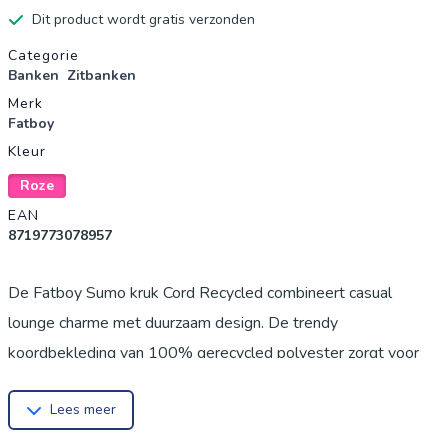
Dit product wordt gratis verzonden
Productgegevens
Categorie
Banken
Zitbanken
Merk
Fatboy
Kleur
Roze
EAN
8719773078957
De Fatboy Sumo kruk Cord Recycled combineert casual
lounge charme met duurzaam design. De trendy
koordbekleding van 100% gerecycled polyester zorgt voor
een bijzonder zacht en toch robuust oppervlak - ideaal voor
Lees meer
gezellige woonruimtes. Als voetenbankje, extra zitplaats of
decoratief interieurelement: de Sumo corduroy kruk brengt