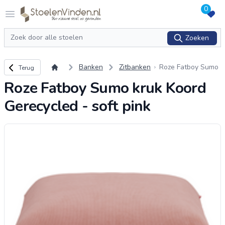
0
Logo stoelenvinden.nl
Open menu
Zoeken
Zoeken
Terug naar overzicht
Banken
Zitbanken
Roze Fatboy Sumo
Terug
kruk Koord Gerecy
Roze Fatboy Sumo kruk Koord
cled - soft pink
Gerecycled - soft pink