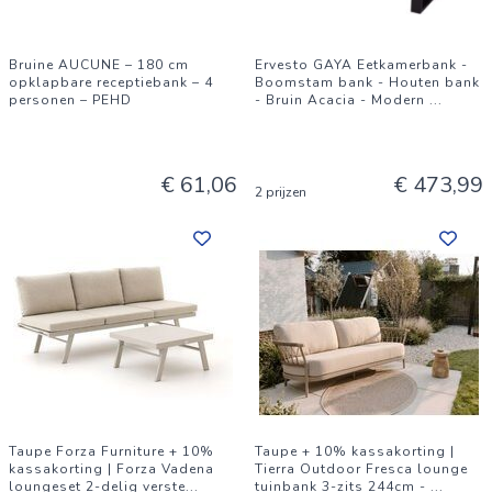
Bruine AUCUNE – 180 cm
Ervesto GAYA Eetkamerbank -
opklapbare receptiebank – 4
Boomstam bank - Houten bank
personen – PEHD
- Bruin Acacia - Modern
...
€ 61,06
€ 473,99
2 prijzen
Taupe Forza Furniture + 10%
Taupe + 10% kassakorting |
kassakorting | Forza Vadena
Tierra Outdoor Fresca lounge
loungeset 2-delig verste
...
tuinbank 3-zits 244cm -
...