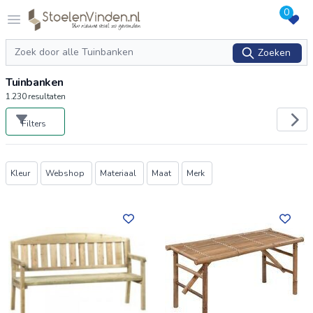
0
Logo stoelenvinden.nl
Open menu
Zoeken
Zoeken
Tuinbanken
1.230
resultaten
Filters
Producten
Kleur
Webshop
Materiaal
Maat
Merk