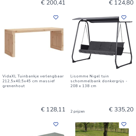
€ 200,41
€ 124,80
VidaXL Tuinbankje verlengbaar
Lisomme Nigel tuin
212,5x40,5x45 cm massief
schommelbank donkergrijs -
grenenhout
208 x 138 cm
€ 128,11
€ 335,20
2 prijzen