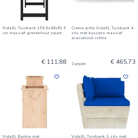
VidaXL Tuinbank 159,5x48x91,5
Creme witte VidaXL Tuinbank 4-
cm massief grenenhout zwart
zits met kussens massief
acaciahout crème
€ 111,88
€ 465,73
2 prijzen
VidaXL Bankje met
VidaXL Tuinbank 3-zits met