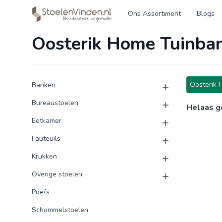
Logo stoelenvinden.nl
Ons Assortiment
Blogs
Oosterik Home Tuinba
Product categorieën
Producten
Oosterik 
Banken
Bureaustoelen
Helaas g
Eetkamer
Fauteuils
Krukken
Overige stoelen
Poefs
Schommelstoelen