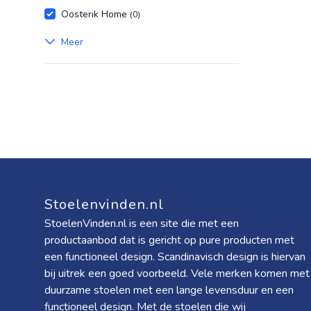
Oosterik Home
(0)
Meer
Stoelenvinden.nl
StoelenVinden.nl is een site die met een
productaanbod dat is gericht op pure producten met
een functioneel design. Scandinavisch design is hiervan
bij uitrek een goed voorbeeld. Vele merken komen met
duurzame stoelen met een lange levensduur en een
functioneel design. Met de stoelen die wij