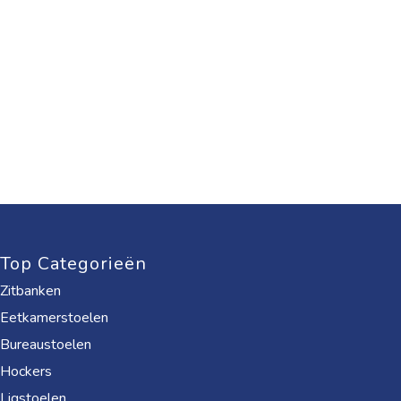
Top Categorieën
Zitbanken
Eetkamerstoelen
Bureaustoelen
Hockers
Ligstoelen