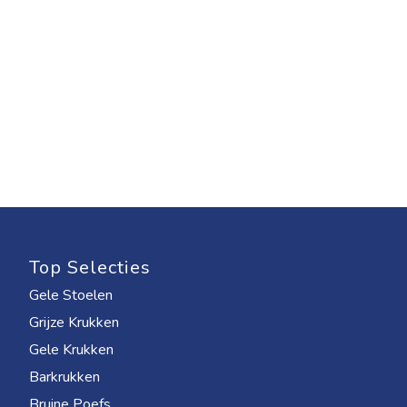
Top Selecties
Gele Stoelen
Grijze Krukken
Gele Krukken
Barkrukken
Bruine Poefs