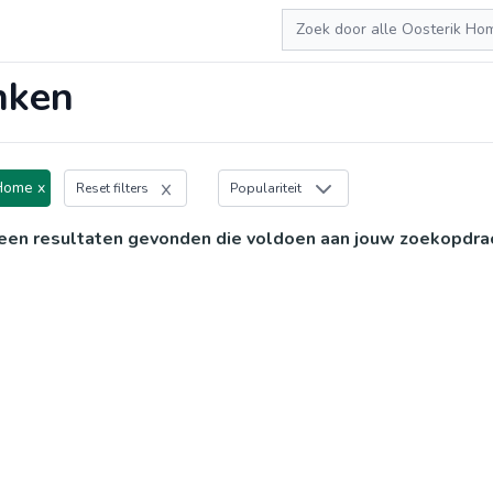
Zoeken
nken
Home x
Reset filters
Populariteit
een resultaten gevonden die voldoen aan jouw zoekopdra