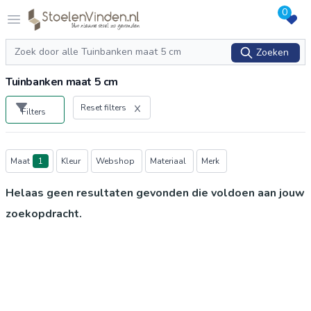
0
Logo stoelenvinden.nl
Open menu
Zoeken
Zoeken
Tuinbanken maat 5 cm
Reset filters
Filters
Producten
Maat
1
Kleur
Webshop
Materiaal
Merk
Helaas geen resultaten gevonden die voldoen aan jouw
zoekopdracht.