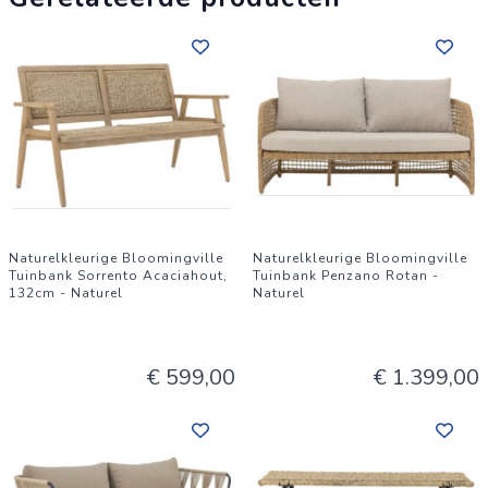
belastbaar gewicht: 320 * Gewicht: 23
Naturelkleurige Bloomingville
Naturelkleurige Bloomingville
Tuinbank Sorrento Acaciahout,
Tuinbank Penzano Rotan -
132cm - Naturel
Naturel
€ 599,00
€ 1.399,00