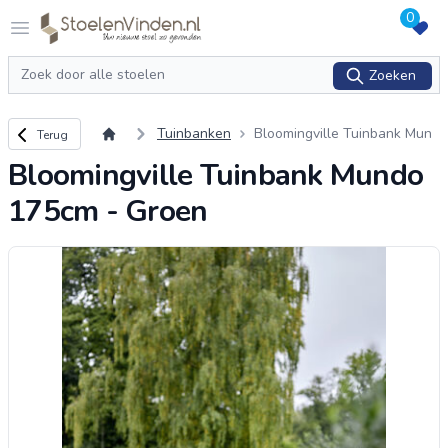
0
Logo stoelenvinden.nl
Open menu
Zoeken
Zoeken
Terug naar overzicht
Tuinbanken
Bloomingville Tuinbank Mun
Terug
do 175cm - Groen
Bloomingville Tuinbank Mundo
175cm - Groen