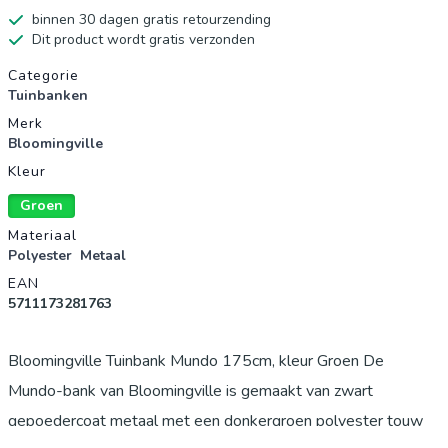
binnen 30 dagen gratis retourzending
Dit product wordt gratis verzonden
Productgegevens
Categorie
Tuinbanken
Merk
Bloomingville
Kleur
Groen
Materiaal
Polyester
Metaal
EAN
5711173281763
Bloomingville Tuinbank Mundo 175cm, kleur Groen De
Mundo-bank van Bloomingville is gemaakt van zwart
gepoedercoat metaal met een donkergroen polyester touw