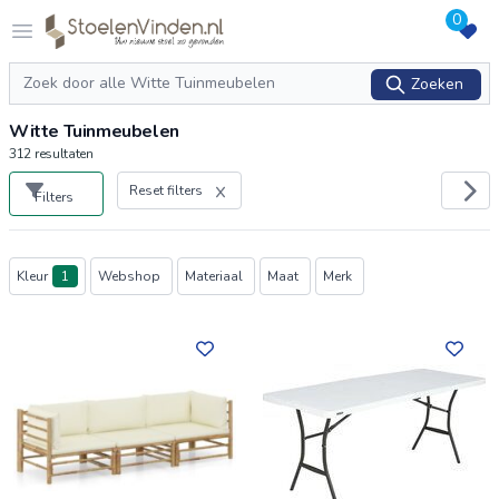
0
Logo stoelenvinden.nl
Open menu
Zoeken
Zoeken
Witte Tuinmeubelen
312
resultaten
Reset filters
Filters
Producten
Kleur
1
Webshop
Materiaal
Maat
Merk