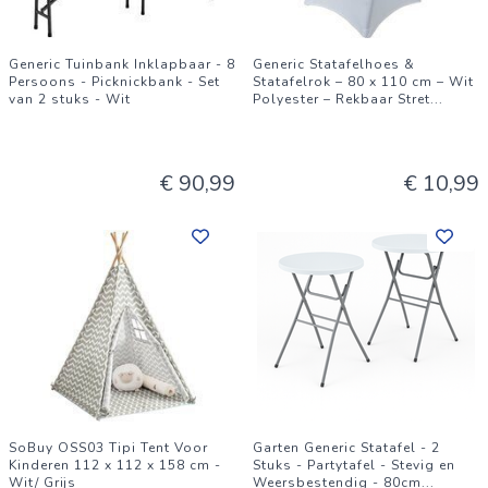
Generic Tuinbank Inklapbaar - 8
Generic Statafelhoes &
Persoons - Picknickbank - Set
Statafelrok – 80 x 110 cm – Wit
van 2 stuks - Wit
Polyester – Rekbaar Stret
...
€ 90,99
€ 10,99
SoBuy OSS03 Tipi Tent Voor
Garten Generic Statafel - 2
Kinderen 112 x 112 x 158 cm -
Stuks - Partytafel - Stevig en
Wit/ Grijs
Weersbestendig - 80cm
...