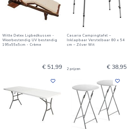
Witte Detex Ligbedkussen -
Casaria Campingtafel –
Weerbestendig UV bestendig
Inklapbaar Verstelbaar 80 x 54
195x55x5cm - Crème
cm – Zilver Wit
€ 51,99
€ 38,95
2 prijzen