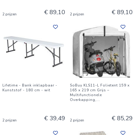
€ 89,10
€ 89,10
2 prijzen
2 prijzen
Lifetime - Bank inklapbaar -
SoBuy KLS11-L Folietent 159 x
Kunststof - 180 cm - wit
165 x 219 cm Grijs –
Multifunctionele
Overkapping,
...
€ 39,49
€ 85,29
2 prijzen
2 prijzen