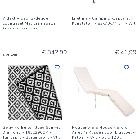
Vidaxl Vidaxl 3-delige
Lifetime - Camping klaptafel -
Loungeset Met Crèmewitte
Kunststoff - 83x70x74 cm - Wit
Kussens Bamboe
€ 342,99
€ 41,99
2 prijzen
Goliving Buitenkleed Summer
Housenordic House Nordic
Diamond - 183x290CM -
Arrecife Kussen voor Ligstoel -
Tuintapijt - Buitentapijt - Vl
...
Katoen - Wit - 50 x 120
...