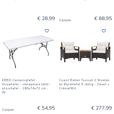
€ 28,99
€ 88,95
2 prijzen
ERRO Campingtafel -
Coast Rieten Tuinset 2 Stoelen
Vouwtafel - inklapbare tafel -
en Bijzettafel 5-delig - Zwart +
plooitafel - 180x74x72 cm -
Crème/Wit
W
...
€ 54,95
€ 277,99
2 prijzen