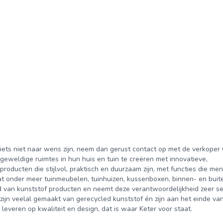
r iets niet naar wens zijn, neem dan gerust contact op met de verkoper
geweldige ruimtes in hun huis en tuin te creëren met innovatieve,
roducten die stijlvol, praktisch en duurzaam zijn, met functies die me
at onder meer tuinmeubelen, tuinhuizen, kussenboxen, binnen- en bui
d van kunststof producten en neemt deze verantwoordelijkheid zeer se
jn veelal gemaakt van gerecycled kunststof én zijn aan het einde va
leveren op kwaliteit en design, dat is waar Keter voor staat.