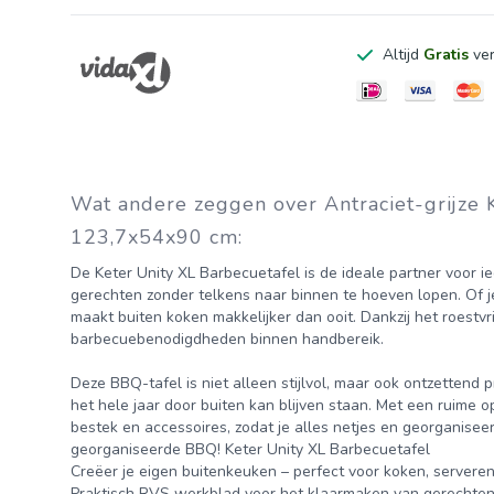
Inhoud: 207L
Altijd
Gratis
ver
Kleur: Antraciet
Materiaal: Kunststof PP (polypropyleen)
Wat zit er in de verpakking?
1x Keter Unity XL Barbecuetafel - 207L
Montagehandleiding
Wat andere zeggen over Antraciet-grijze K
Garantie Op dit product zit 2 jaar fabrieksgarantie. Moc
123,7x54x90 cm:
Over Keter Al meer dan zeventig jaar inspireert Keter 
De Keter Unity XL Barbecuetafel is de ideale partner voor i
innovatieve, hoogwaardige producten. Keter richt zich op
gerechten zonder telkens naar binnen te hoeven lopen. Of je
maakt buiten koken makkelijker dan ooit. Dankzij het roestv
functies die mensen helpen om samen heerlijk te genie
barbecuebenodigdheden binnen handbereik.
kussenboxen, binnen- en buitenkasten en gereedschapsk
Deze BBQ-tafel is niet alleen stijlvol, maar ook ontzettend 
neemt deze verantwoordelijkheid zeer serieus. De prod
het hele jaar door buiten kan blijven staan. Met een ruime o
gemaakt van gerecycled kunststof én zijn aan het einde
bestek en accessoires, zodat je alles netjes en georganisee
georganiseerde BBQ! Keter Unity XL Barbecuetafel
leveren op kwaliteit en design, dat is waar Keter voor s
Creëer je eigen buitenkeuken – perfect voor koken, server
Praktisch RVS werkblad voor het klaarmaken van gerechte