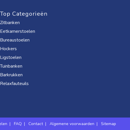
Top Categorieën
Zitbanken
Eetkamerstoelen
Bureaustoelen
Hockers
Ligstoelen
Tuinbanken
Barkrukken
Relaxfauteuils
elen
|
FAQ
|
Contact
|
Algemene voorwaarden
|
Sitemap