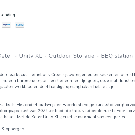
zending
eter - Unity XL - Outdoor Storage - BBQ station 
ht er iets niet naar wens zijn, neem dan gerust contact op met de
mensen om geweldige ruimtes in hun huis en tuin te creëren met
edere barbecue-liefhebber. Creëer jouw eigen buitenkeuken en bereid h
 het maken van producten die stijlvol, praktisch en duurzaam zijn
 nu een barbecue organiseert of een feestje geeft, deze multifunction
rijstalen werkblad en de 4 handige ophanghaken heb je al je
ten. Het assortiment omvat onder meer tuinmeubelen, tuinhuizen,
offers. Keter is wereldleider op het gebied van kunststof prod
praktisch. Het onderhoudsvrije en weerbestendige kunststof zorgt ervoo
ucten worden ontworpen voor een levenslang gebruik, zijn veela
pbergcapaciteit van 207 liter biedt de tafel voldoende ruimte voor serv
 van de levensduur recyclebaar. Duurzame oplossingen, zonder in
rd houdt. Met de Keter Unity XL geniet je maximaal van een perfect
taat.
en & opbergen
n