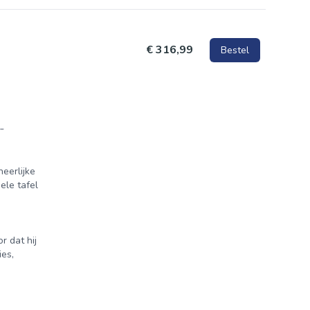
€ 316,99
Bestel
-
 verkoper
eerlijke
, met
ele tafel
ucten en
r dat hij
l
ies,
 te