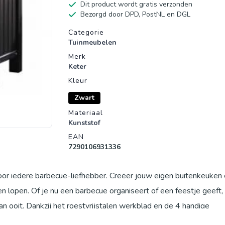
Dit product wordt gratis verzonden
Bezorgd door DPD, PostNL en DGL
Productgegevens
Categorie
Tuinmeubelen
Merk
Keter
Kleur
Zwart
Materiaal
Kunststof
EAN
7290106931336
oor iedere barbecue-liefhebber. Creëer jouw eigen buitenkeuken 
en lopen. Of je nu een barbecue organiseert of een feestje geeft,
an ooit. Dankzij het roestvrijstalen werkblad en de 4 handige
n handbereik.