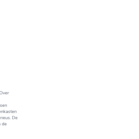
 Over
nsen
tenkasten
rieus. De
n de