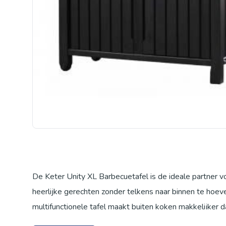
De Keter Unity XL Barbecuetafel is de ideale partner v
heerlijke gerechten zonder telkens naar binnen te hoev
multifunctionele tafel maakt buiten koken makkelijker d
ophanghaken heb je al je barbecuebenodigdheden binne