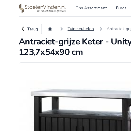
Logo stoelenvinden.nl
Ons Assortiment
Blogs
Terug naar overzicht
Tuinmeubelen
Antraciet-gr
Terug
Antraciet-grijze Keter - Uni
123,7x54x90 cm