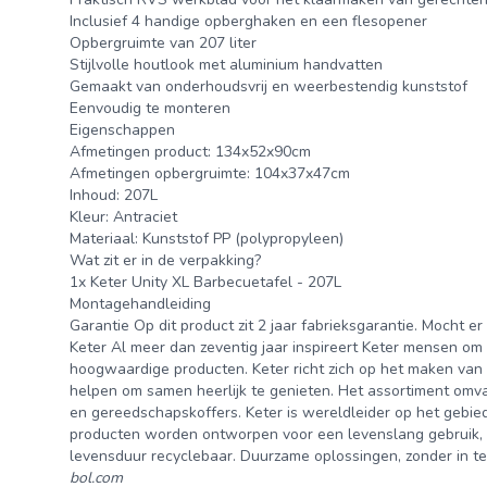
Inclusief 4 handige opberghaken en een flesopener
Opbergruimte van 207 liter
Stijlvolle houtlook met aluminium handvatten
Gemaakt van onderhoudsvrij en weerbestendig kunststof
Eenvoudig te monteren
Eigenschappen
Afmetingen product: 134x52x90cm
Afmetingen opbergruimte: 104x37x47cm
Inhoud: 207L
Kleur: Antraciet
Materiaal: Kunststof PP (polypropyleen)
Wat zit er in de verpakking?
1x Keter Unity XL Barbecuetafel - 207L
Montagehandleiding
Garantie Op dit product zit 2 jaar fabrieksgarantie. Mocht e
Keter Al meer dan zeventig jaar inspireert Keter mensen om 
hoogwaardige producten. Keter richt zich op het maken van p
helpen om samen heerlijk te genieten. Het assortiment omv
en gereedschapskoffers. Keter is wereldleider op het gebie
producten worden ontworpen voor een levenslang gebruik, zi
levensduur recyclebaar. Duurzame oplossingen, zonder in te 
bol.com