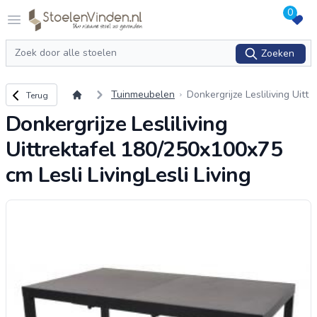
0
Logo stoelenvinden.nl
Open menu
Zoeken
Zoeken
Terug naar overzicht
Tuinmeubelen
Donkergrijze Lesliliving Uitt
Terug
rektafel 180/250x100x75 c
Donkergrijze Lesliliving
m Lesli LivingLesli Living
Uittrektafel 180/250x100x75
cm Lesli LivingLesli Living