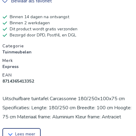
Bewaar als favoriet
Binnen 14 dagen na ontvangst
Binnen 2 werkdagen
Dit product wordt gratis verzonden
Bezorgd door DPD, PostNL en DGL
Productgegevens
Categorie
Tuinmeubelen
Merk
Express
EAN
8714365413352
Uitschuifbare tuintafel Carcassonne 180/250x100x75 cm
Specificaties: Lengte: 180/250 cm Breedte: 100 cm Hoogte:
75 cm Materiaal frame: Aluminium Kleur frame: Antraciet
Materiaal tafelblad: 5 mm dik glas met ceramiek kleur
Lees meer
Gewicht: 43 kg...