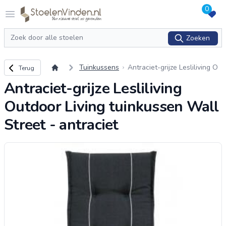
0
Logo stoelenvinden.nl
Open menu
Zoeken
Zoeken
Terug naar overzicht
Tuinkussens
Antraciet-grijze Lesliliving O
Terug
utdoor Living tuinkussen Wal
Antraciet-grijze Lesliliving
l Street - antraciet
Outdoor Living tuinkussen Wall
Street - antraciet