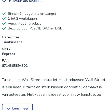
Bewaar als favoriet
Binnen 14 dagen na ontvangst
1 tot 2 werkdagen
Verschilt per product
Bezorgd door PostNL, DPD en DGL
Productgegevens
Categorie
Tuinkussens
Merk
Express
EAN
8714365894502
Tuinkussen Wall Street antraciet Het tuinkussen Wall Street
is een heerlijk zacht en sterk kussen doordat hij gemaakt is
van polyester. Het kussen is ideaal voor in uw tuinstoel op
een zomerse dag. Het tuinkussen heeft een mooie, donkere
Lees meer
kleur en is ...