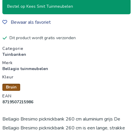
Bestel op Kees Smit Tuinmeubelen
Bewaar als favoriet
Dit product wordt gratis verzonden
Productgegevens
Categorie
Tuinbanken
Merk
Bellagio tuinmeubelen
Kleur
Bruin
EAN
8719507215986
Bellagio Bresimo picknickbank 260 cm aluminium grijs De
Bellagio Bresimo picknickbank 260 cm is een lange, strakke