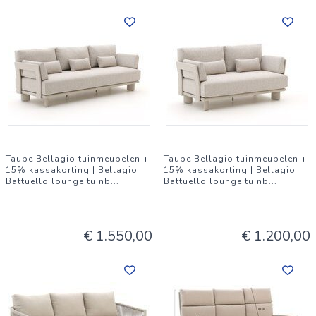
even wegzetten. * Weinig onderhoud nodig: Even afnemen is
vaak genoeg, fijn als je niet elk seizoen uitgebreide
poetsklussen wilt. * Sterk en stabiel frame: Geeft een stevige
zit, ook als de bank volledig bezet is. * Strak, neutraal grijs:
Laat zich makkelijk combineren met verschillende tuintafels en
kussens, zodat je je eigen stijl kunt bepalen.
Taupe Bellagio tuinmeubelen +
Taupe Bellagio tuinmeubelen +
15% kassakorting | Bellagio
15% kassakorting | Bellagio
Battuello lounge tuinb
...
Battuello lounge tuinb
...
€ 1.550,00
€ 1.200,00