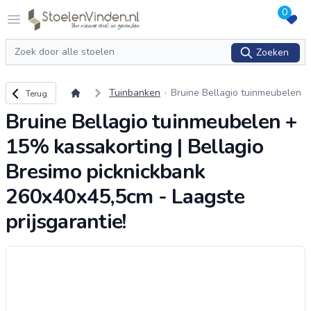
0
Logo stoelenvinden.nl
Open menu
Zoeken
Zoeken
Terug naar overzicht
Tuinbanken
Bruine Bellagio tuinmeubelen
Terug
+ 15% kassakorting | Bellagio
Bruine Bellagio tuinmeubelen +
Bresimo picknickbank 260x40x
45,5cm - Laag
...
15% kassakorting | Bellagio
Bresimo picknickbank
260x40x45,5cm - Laagste
prijsgarantie!