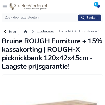
0
Logo stoelenvinden.nl
Open menu
Zoeken
Zoeken
Terug naar overzicht
Tuinbanken
Bruine ROUGH Furniture + 1
Terug
5% kassakorting | ROUGH-X p
Bruine ROUGH Furniture + 15%
icknickbank 120x42x45cm - La
agste prijsgarantie
...
kassakorting | ROUGH-X
picknickbank 120x42x45cm -
Laagste prijsgarantie!