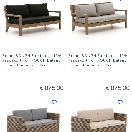
meerdere personen naast elkaar zit. * Onderdeel van ROUGH
X serie: Je kunt deze bank mooi combineren met andere
ROUGH X meubels voor één geheel op je terras.
Bruine ROUGH Furniture + 15%
Bruine ROUGH Furniture + 15%
kassakorting | ROUGH Batang
kassakorting | ROUGH Batang
lounge tuinbank 160cm -
...
lounge tuinbank 160cm -
...
€ 875,00
€ 875,00