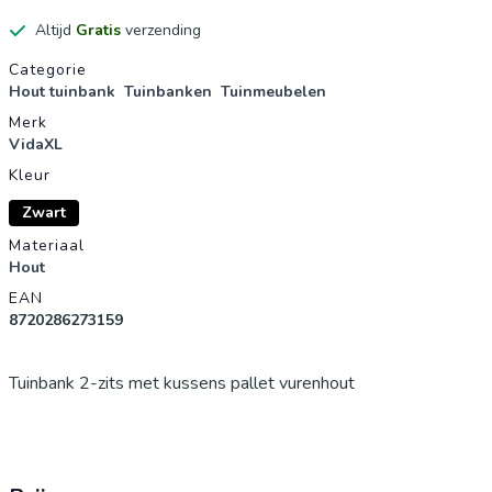
Altijd
Gratis
verzending
Productgegevens
Categorie
Hout tuinbank
Tuinbanken
Tuinmeubelen
Merk
VidaXL
Kleur
Zwart
Materiaal
Hout
EAN
8720286273159
Tuinbank 2-zits met kussens pallet vurenhout