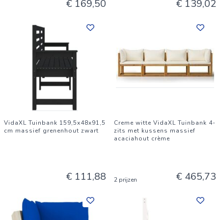
€ 169,50
€ 139,02
VidaXL Tuinbank 159,5x48x91,5
Creme witte VidaXL Tuinbank 4-
cm massief grenenhout zwart
zits met kussens massief
acaciahout crème
€ 111,88
€ 465,73
2 prijzen