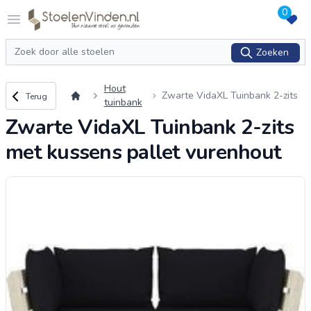
0
Logo stoelenvinden.nl
Open menu
Zoeken
Zoeken
Hout
Terug naar overzicht
Zwarte VidaXL Tuinbank 2-zits
Terug
tuinbank
met kussens pallet vurenhout
Zwarte VidaXL Tuinbank 2-zits
met kussens pallet vurenhout