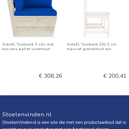
VidaXL Tuinbank 3-zits met
VidaXL Tuinbank 201,5 cm
kussens pallet vurenhout
massief grenenhout wit
€ 308,26
€ 200,41
Stoelenvinden.nl
StoelenVinden.nl is een site die met een productaanbod dat is