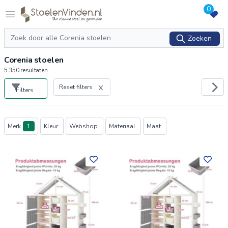
0
Logo stoelenvinden.nl
Open menu
Zoeken
Zoeken
Corenia stoelen
5.350
resultaten
Reset filters
Filters
Producten
Merk
1
Kleur
Webshop
Materiaal
Maat