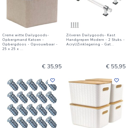
Creme witte Dailygoods-
Zilveren Dailygoods- Kast
Opbergmand Katoen -
Handgrepen Modern - 2 Stuks -
Opbergdoos - Opvouwbaar -
Acryl/Zinklegering - Gat
...
25 x 25 x
...
€ 35,95
€ 55,95