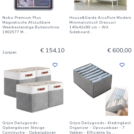
Nobo Premium Plus
House&Garde ArcoPure Modern
Magnetische Afsluitbare
Minimalistisch Dressoir
Weerbestendige Buitenvitrine
140x42x80 cm – Wit
1902577 M
...
Sideboard
...
€ 154,10
€ 600,00
2 prijzen
Grijze Dailygoods-
Grijze Dailygoods- Kledingkast
Opbergdozen Stevige
Organizer - Opvouwbaar - 7
Constructie - Opbergdozen
Vakken - Efficiënte So
...