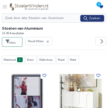
0
Logo stoelenvinden.nl
Open menu
Zoeken
Zoeken
Stoelen van Aluminium
21.454
resultaten
Reset filters
Filters
Producten
Materiaal
1
Kleur
Webshop
Maat
Merk