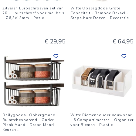
Zilveren Euroschroeven set van
Witte Opslagdoos Grote
20 - Houtschroef voor meubels
Capaciteit - Bamboe Deksel -
- Ø6,3x13mm - Pozid
...
Stapelbare Dozen - Decoratie
...
€ 29,95
€ 64,95
Dailygoods- Opbergmand
Witte Riemenhouder Vouwbaar
Ruimtebesparend - Onder
- 6 Compartimenten - Organizer
Plank Mand - Draad Mand -
voor Riemen - Plastic
...
Keuken
...