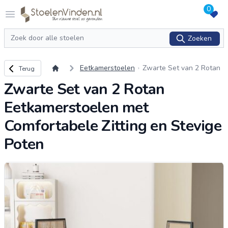
0
Logo stoelenvinden.nl
Open menu
Zoeken
Zoeken
Terug naar overzicht
Eetkamerstoelen
Zwarte Set van 2 Rotan
Terug
Eetkamerstoelen met Co
Zwarte Set van 2 Rotan
mfortabele Zitting en St
evige Poten
Eetkamerstoelen met
Comfortabele Zitting en Stevige
Poten