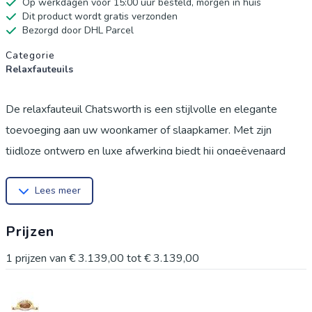
Op werkdagen voor 15:00 uur besteld, morgen in huis
Dit product wordt gratis verzonden
Bezorgd door DHL Parcel
Productgegevens
Categorie
Relaxfauteuils
De relaxfauteuil Chatsworth is een stijlvolle en elegante
toevoeging aan uw woonkamer of slaapkamer. Met zijn
tijdloze ontwerp en luxe afwerking biedt hij ongeëvenaard
comfort en verfijning. De hoge rugleuning en zachte stoffering
Lees meer
zorgen voor een optimale zitervaring. Geschikt voor diverse
interieurstijlen, van klassiek tot modern. Creëer een gezellige
Prijzen
leeshoek met de Chatsworth fauteuil en ervaar de perfecte
balans tussen functionaliteit en esthetiek. Ontdek hoe deze
1
prijzen van
€ 3.139,00
tot
€ 3.139,00
fauteuil sfeer toevoegt aan elke ruimte. Een unieke keuze
voor elke inrichting.