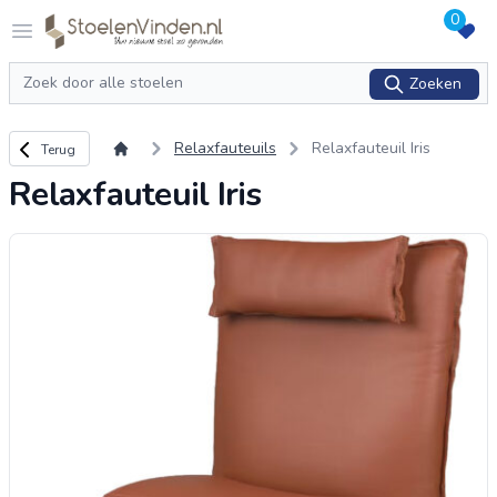
0
Logo stoelenvinden.nl
Open menu
Zoeken
Zoeken
Terug naar overzicht
Relaxfauteuils
Relaxfauteuil Iris
Terug
Relaxfauteuil Iris