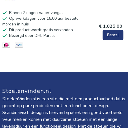
Binnen 7 dagen na ontvangst
Op werkdagen voor 15:00 uur besteld,
morgen in huis
€ 1.025,00
Dit product wordt gratis verzonden
Bestel
Bezorgd door DHL Parcel
Stoelenvinden.nl
StoelenVinden.nl is een site die met een productaanbod dat is
gericht op pure producten met een functioneel design.
Scandinavisch design is hiervan bij uitrek een goed voorbeeld.
Vele merken komen met duurzame stoelen met een lange
levensduur en een functioneel design. Met de stoelen die wij