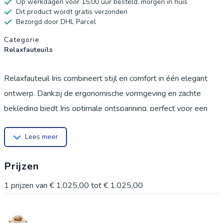
Op werkdagen voor 15:00 uur besteld, morgen in huis
Dit product wordt gratis verzonden
Bezorgd door DHL Parcel
Productgegevens
Categorie
Relaxfauteuils
Relaxfauteuil Iris combineert stijl en comfort in één elegant
ontwerp. Dankzij de ergonomische vormgeving en zachte
bekleding biedt Iris optimale ontspanning, perfect voor een
moment van rust na een lange dag. Een tijdloze fauteuil die
Lees meer
moeiteloos past in elk interieur en uitnodigt om heerlijk te
relaxen.
Prijzen
1
prijzen van
€ 1.025,00
tot
€ 1.025,00