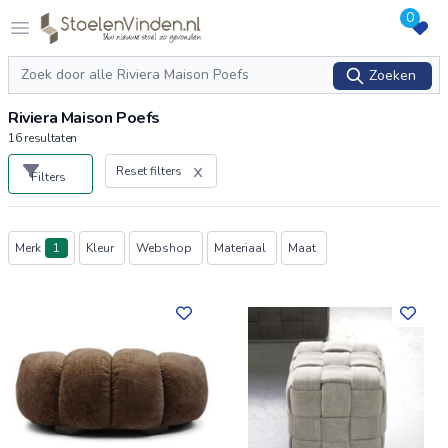
0
Logo stoelenvinden.nl
Open menu
Zoeken
Zoeken
Riviera Maison Poefs
16
resultaten
Reset filters
Filters
Producten
Merk
1
Kleur
Webshop
Materiaal
Maat