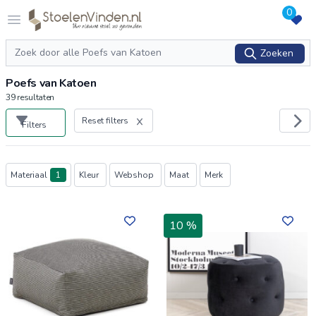
0
Logo stoelenvinden.nl
Open menu
Zoeken
Zoeken
Poefs van Katoen
39
resultaten
Reset filters
Filters
Producten
Materiaal
1
Kleur
Webshop
Maat
Merk
10 %