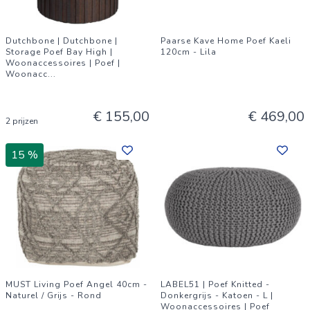
Dutchbone | Dutchbone |
Paarse Kave Home Poef Kaeli
Storage Poef Bay High |
120cm - Lila
Woonaccessoires | Poef |
Woonacc
...
€ 155,00
€ 469,00
2 prijzen
15 %
MUST Living Poef Angel 40cm -
LABEL51 | Poef Knitted -
Naturel / Grijs - Rond
Donkergrijs - Katoen - L |
Woonaccessoires | Poef