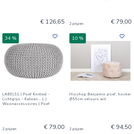
€ 126,65
€ 79,00
2 prijzen
34 %
10 %
LABEL51 | Poef Knitted -
Hioshop Benjamin poef, hocker
Lichtgrijs - Katoen - L |
Ø55cm velours wit.
Woonaccessoires | Poef
€ 79,00
€ 94,50
2 prijzen
2 prijzen