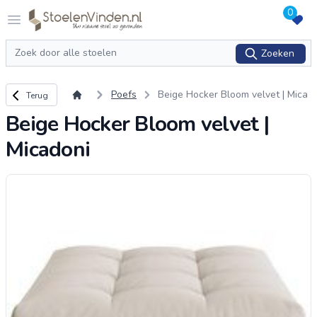
0
Logo stoelenvinden.nl
Open menu
Zoeken
Zoeken
Terug naar overzicht
Poefs
Beige Hocker Bloom velvet | Mica
Terug
doni
Beige Hocker Bloom velvet |
Micadoni