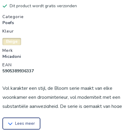
Dit product wordt gratis verzonden
Productgegevens
Categorie
Poefs
Kleur
Beige
Merk
Micadoni
EAN
5905389936337
Vol karakter een stijl, de Bloom serie maakt van elke
woonkamer een droominterieur, vol moderniteit met een
substantiële aanwezigheid.⁠ De serie is gemaakt van hoge
kwaliteit polyester en is dankzij de weving ultrazacht. Over
Lees meer
het merk: Micadoni: way of living - way of being Wij zijn een
creatief en innovatief ontwerpbureau gespecialiseerd in