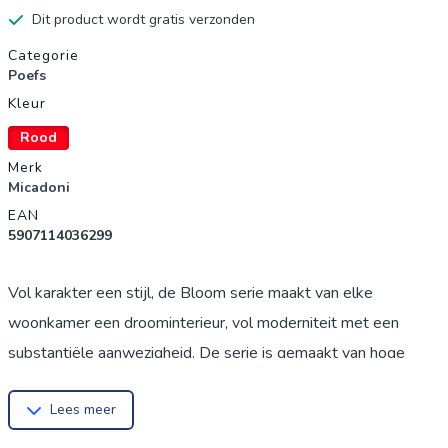
Dit product wordt gratis verzonden
Productgegevens
Categorie
Poefs
Kleur
Rood
Merk
Micadoni
EAN
5907114036299
Vol karakter een stijl, de Bloom serie maakt van elke
woonkamer een droominterieur, vol moderniteit met een
substantiële aanwezigheid.⁠ De serie is gemaakt van hoge
kwaliteit polyester en is dankzij de weving ultrazacht. Over
Lees meer
het merk: Micadoni: way of living - way of being Wij zijn een
creatief en innovatief ontwerpbureau gespecialiseerd in