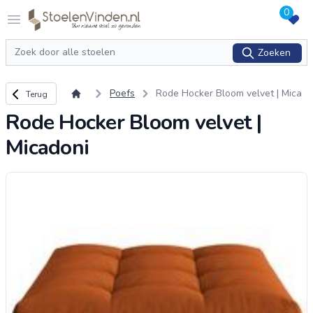
0
Logo stoelenvinden.nl
Open menu
Zoeken
Zoeken
Terug naar overzicht
Poefs
Rode Hocker Bloom velvet | Mica
Terug
doni
Rode Hocker Bloom velvet |
Micadoni