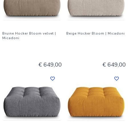
van droominterieurs voor onze klanten. Ons team van experts
doet er alles aan om te zorgen voor kwalitatieve en
functionele designmeubels met de focus op duurzaamheid en
weinig afval.
Bruine Hocker Bloom velvet |
Beige Hocker Bloom | Micadoni
Micadoni
€ 649,00
€ 649,00