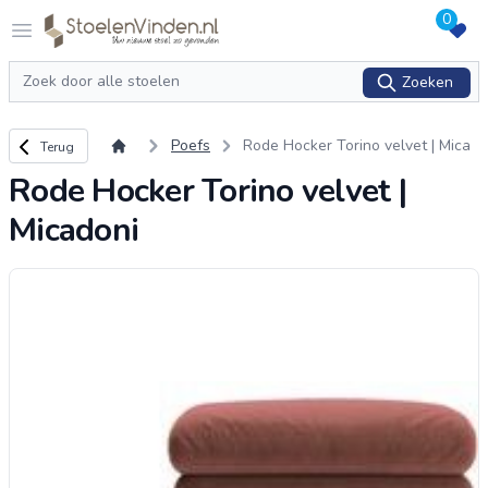
0
Logo stoelenvinden.nl
Open menu
Zoeken
Zoeken
Terug naar overzicht
Poefs
Rode Hocker Torino velvet | Mica
Terug
doni
Rode Hocker Torino velvet |
Micadoni