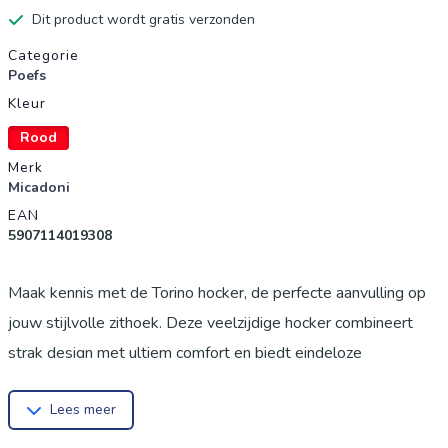
Dit product wordt gratis verzonden
Productgegevens
Categorie
Poefs
Kleur
Rood
Merk
Micadoni
EAN
5907114019308
Maak kennis met de Torino hocker, de perfecte aanvulling op
jouw stijlvolle zithoek. Deze veelzijdige hocker combineert
strak design met ultiem comfort en biedt eindeloze
mogelijkheden: gebruik hem als extra zitplek of voetensteun.
Lees meer
De royale, zachte zitting sluit naadloos aan bij de Torino bank
en zorgt voor een harmonieuze uitstraling in je woonkamer.