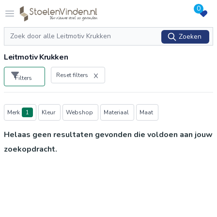
0
Logo stoelenvinden.nl
Open menu
Zoeken
Zoeken
Leitmotiv Krukken
Reset filters
Filters
Producten
Merk
1
Kleur
Webshop
Materiaal
Maat
Helaas geen resultaten gevonden die voldoen aan jouw
zoekopdracht.