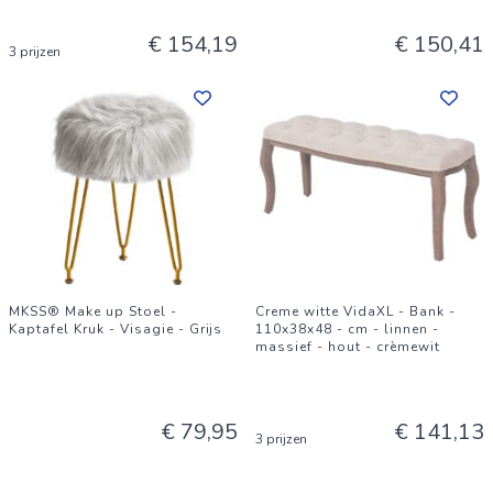
€ 154,19
€ 150,41
3 prijzen
MKSS® Make up Stoel -
Creme witte VidaXL - Bank -
Kaptafel Kruk - Visagie - Grijs
110x38x48 - cm - linnen -
massief - hout - crèmewit
€ 79,95
€ 141,13
3 prijzen