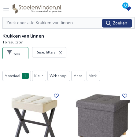
0
Logo stoelenvinden.nl
Open menu
Zoeken
Zoeken
Krukken van linnen
16
resultaten
Reset filters
Filters
Producten
Materiaal
1
Kleur
Webshop
Maat
Merk