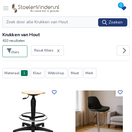
0
Logo stoelenvinden.nl
Open menu
Zoeken
Zoeken
Krukken van Hout
410
resultaten
Reset filters
Filters
Producten
Materiaal
1
Kleur
Webshop
Maat
Merk