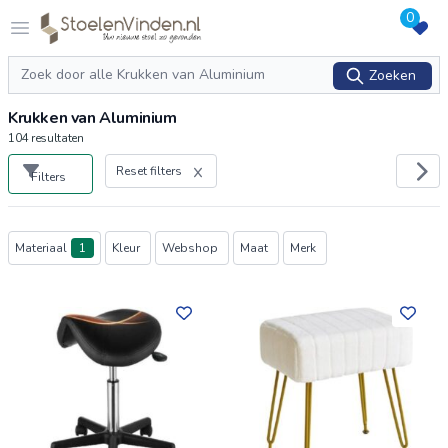
0
Logo stoelenvinden.nl
Open menu
Zoeken
Zoeken
Krukken van Aluminium
104
resultaten
Reset filters
Filters
Producten
Materiaal
1
Kleur
Webshop
Maat
Merk