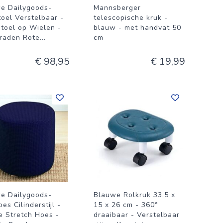
e Dailygoods-
Mannsberger
toel Verstelbaar -
telescopische kruk -
toel op Wielen -
blauw - met handvat 50
raden Rote
...
cm
€ 98,95
€ 19,99
e Dailygoods-
Blauwe Rolkruk 33,5 x
es Cilinderstijl -
15 x 26 cm - 360°
e Stretch Hoes -
draaibaar - Verstelbaar