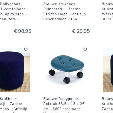
Dailygoods-
Blauwe Krukhoes
Blauw
l Verstelbaar -
Cilinderstijl - Zachte
Kruks
el op Wielen -
Stretch Hoes - Antislip
Werks
den Rote
...
Bescherming - Dia
...
360 G
€ 98,95
€ 29,95
Krukhoes
Blauwe Dailygoods-
Blauw
stijl - Zachte
Rolkruk 33,5 x 15 x 26
Krukho
Hoes - Antislip
cm - 360° draaibaar -
Zacht