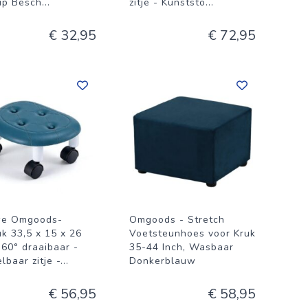
lip Besch
...
zitje - Kunststo
...
€ 32,95
€ 72,95
we Omgoods-
Omgoods - Stretch
uk 33,5 x 15 x 26
Voetsteunhoes voor Kruk
360° draaibaar -
35-44 Inch, Wasbaar
lbaar zitje -
...
Donkerblauw
€ 56,95
€ 58,95