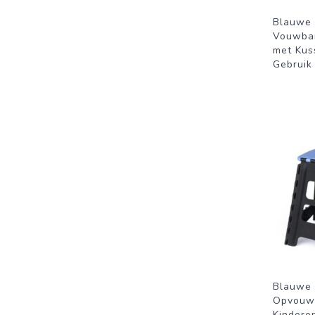
Blauwe 
Vouwbar
met Kuss
Gebruik 
Blauwe 
Opvouwb
Kindere