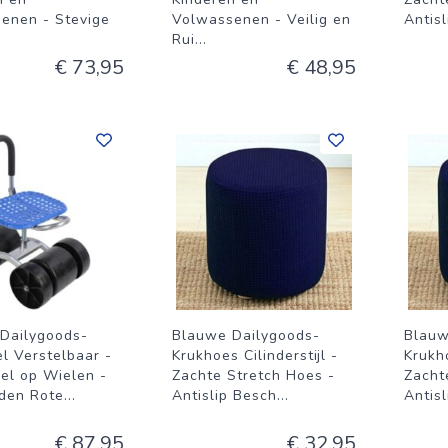
enen - Stevige
Volwassenen - Veilig en
Antis
Rui
...
€ 73,95
€ 48,95
Dailygoods-
Blauwe Dailygoods-
Blauw
l Verstelbaar -
Krukhoes Cilinderstijl -
Krukho
el op Wielen -
Zachte Stretch Hoes -
Zacht
den Rote
...
Antislip Besch
...
Antis
€ 87,95
€ 32,95