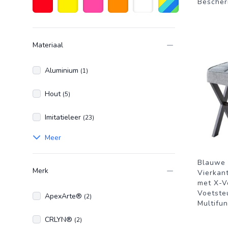
Bescher
Rood
Geel
Roze
Oranje
Wit
Diverse kleuren
Materiaal
Aluminium
(1)
Hout
(5)
Imitatieleer
(23)
Meer
Blauwe
Merk
Vierkan
met X-V
Voetste
ApexArte®
(2)
Multifun
CRLYN®
(2)