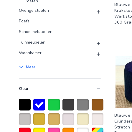
Poefen
Blauwe 
Overige stoelen
Krukstoe
Werksto
Poefs
360 Gra
Schommelstoelen
Tuinmeubelen
Woonkamer
Meer
Kleur
Zwart
Blauw
Groen
Donkergrijs
Grijs
Bruin
Blauwe 
Cilinder
Stretch 
Licht grijs
Goud
Goudkleurig
Creme wit
Beige
Naturelkleur