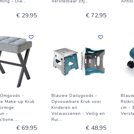
ming - Dia
...
Verstelbaar zitj
...
Antis
€ 29,95
€ 72,95
 Omgoods -
Blauwe Dailygoods -
Blau
te Make-up Kruk
Opvouwbare Kruk voor
Rolkr
ormige
Kinderen en
cm - 
un -
Volwassenen - Veilig en
Verste
ctione
...
Rui
...
€ 69,95
€ 48,95