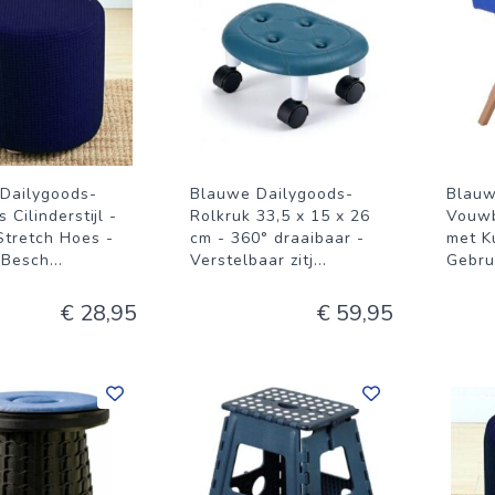
Dailygoods-
Blauwe Dailygoods-
Blauw
 Cilinderstijl -
Rolkruk 33,5 x 15 x 26
Vouwb
Stretch Hoes -
cm - 360° draaibaar -
met K
 Besch
...
Verstelbaar zitj
...
Gebrui
€ 28,95
€ 59,95