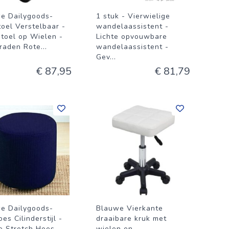
e Dailygoods-
1 stuk - Vierwielige
toel Verstelbaar -
wandelaassistent -
toel op Wielen -
Lichte opvouwbare
raden Rote
...
wandelaassistent -
Gev
...
€ 87,95
€ 81,79
e Dailygoods-
Blauwe Vierkante
es Cilinderstijl -
draaibare kruk met
e Stretch Hoes -
wielen en