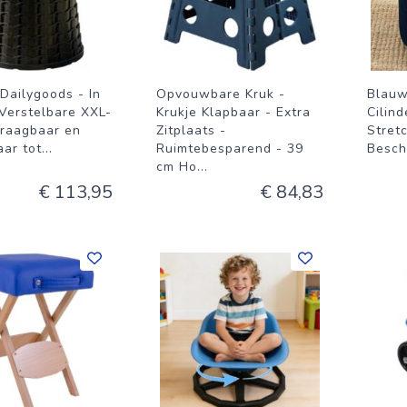
Dailygoods - In
Opvouwbare Kruk -
Blauw
Verstelbare XXL-
Krukje Klapbaar - Extra
Cilind
Draagbaar en
Zitplaats -
Stret
aar tot
...
Ruimtebesparend - 39
Besch
cm Ho
...
€ 113,95
€ 84,83