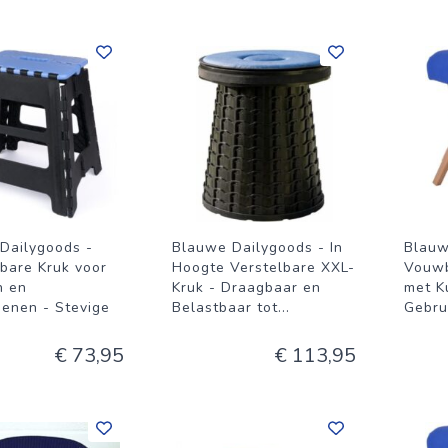
Dailygoods -
Blauwe Dailygoods - In
Blauw
are Kruk voor
Hoogte Verstelbare XXL-
Vouwb
n en
Kruk - Draagbaar en
met K
enen - Stevige
Belastbaar tot
...
Gebrui
€ 73,95
€ 113,95