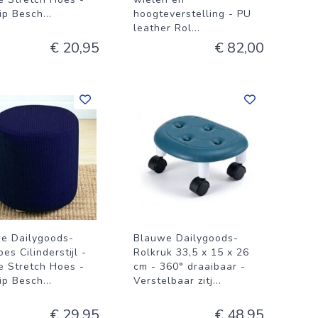
lip Besch
...
hoogteverstelling - PU
leather Rol
...
€ 20,95
€ 82,00
e Dailygoods-
Blauwe Dailygoods-
es Cilinderstijl -
Rolkruk 33,5 x 15 x 26
e Stretch Hoes -
cm - 360° draaibaar -
lip Besch
...
Verstelbaar zitj
...
€ 29,95
€ 48,95