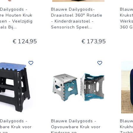
Dailygoods -
Blauwe Dailygoods-
Blauw
e Houten Kruk
Draaistoel 360° Rotatie
Kruks
en - Veelzijdig
- Kinderdraaistoel -
Werks
als Bij
...
Sensorisch Speel
...
360 G
€ 124,95
€ 173,95
Dailygoods -
Blauwe Dailygoods -
Blauw
are Kruk voor
Opvouwbare Kruk voor
Krukho
n en
Kinderen en
Zacht