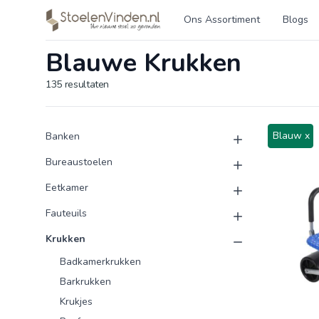
Logo stoelenvinden.nl
Ons Assortiment
Blogs
Blauwe Krukken
135
resultaten
Product categorieën
Producten
Blauw x
Banken
Bureaustoelen
Eetkamer
Fauteuils
Krukken
Badkamerkrukken
Barkrukken
Krukjes