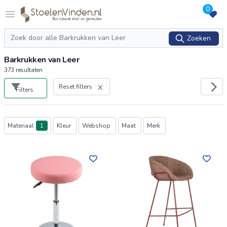
0
Logo stoelenvinden.nl
Open menu
Zoeken
Zoeken
Barkrukken van Leer
373
resultaten
Reset filters
Filters
Producten
Materiaal
1
Kleur
Webshop
Maat
Merk