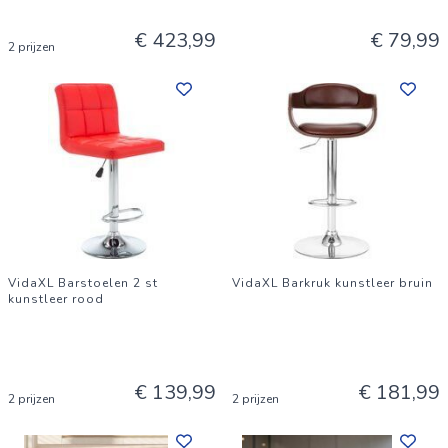
€ 423,99
€ 79,99
2 prijzen
VidaXL Barstoelen 2 st
VidaXL Barkruk kunstleer bruin
kunstleer rood
€ 139,99
€ 181,99
2 prijzen
2 prijzen