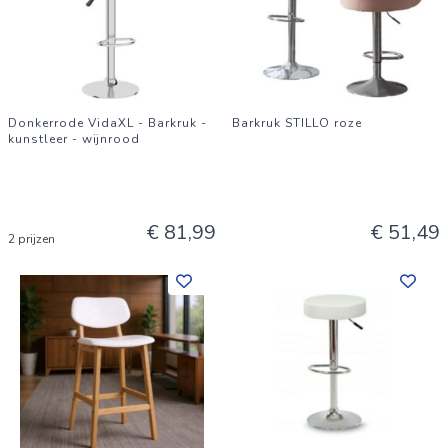
Donkerrode VidaXL - Barkruk -
Barkruk STILLO roze
kunstleer - wijnrood
€ 81,99
€ 51,49
2 prijzen