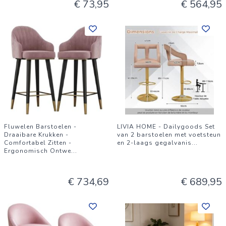
€ 73,95
€ 564,95
Fluwelen Barstoelen -
LIVIA HOME - Dailygoods Set
Draaibare Krukken -
van 2 barstoelen met voetsteun
Comfortabel Zitten -
en 2-laags gegalvanis
...
Ergonomisch Ontwe
...
€ 734,69
€ 689,95