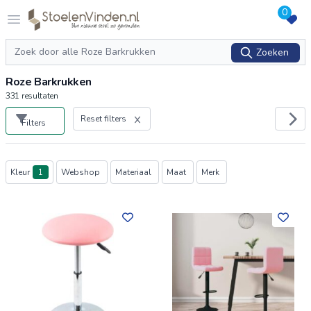
0
Logo stoelenvinden.nl
Open menu
Zoeken
Zoeken
Roze Barkrukken
331
resultaten
Reset filters
Filters
Producten
Kleur
1
Webshop
Materiaal
Maat
Merk