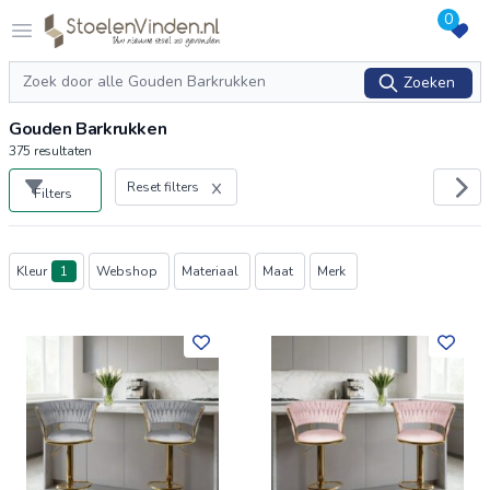
0
Logo stoelenvinden.nl
Open menu
Zoeken
Zoeken
Gouden Barkrukken
375
resultaten
Reset filters
Filters
Producten
Kleur
1
Webshop
Materiaal
Maat
Merk