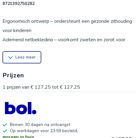
8721392750282
Ergonomisch ontwerp – ondersteunt een gezonde zithouding
voor kinderen
Ademend netbekleding – voorkomt zweten en zorgt voor
langdurig zitcomfort
Lees meer
In hoogte verstelbaar – groeit mee met je kind en past bij elk
bureau
Prijzen
360 graden draaifunctie – flexibel en ideaal voor leren, lezen
of gamen
1
prijzen van
€ 127,25
tot
€ 127,25
Stevig onderstel – stabiel en duurzaam voor dagelijks gebruik
Modern en vrolijk design – frisse gele kleur die elke
kinderkamer opvrolijkt
Een goede bureaustoel is niet alleen belangrijk voor
Binnen 30 dagen na ontvangst
Op werkdagen voor 23:59 besteld,
volwassenen, maar zeker ook voor kinderen. Met de
morgen in huis