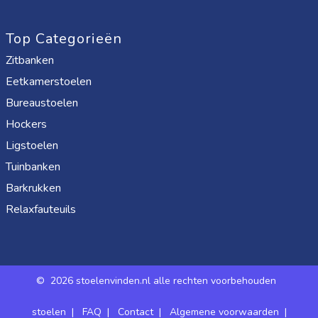
Top Categorieën
Zitbanken
Eetkamerstoelen
Bureaustoelen
Hockers
Ligstoelen
Tuinbanken
Barkrukken
Relaxfauteuils
©
2026 stoelenvinden.nl alle rechten voorbehouden
stoelen
|
FAQ
|
Contact
|
Algemene voorwaarden
|