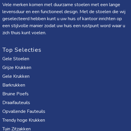
Vele merken komen met duurzame stoelen met een lange
schoolprestaties. Kinderen zullen dol zijn op de vrolijke kleur
levensduur en een functioneel design. Met de stoelen die wij
en het comfortabele zitgemak, terwijl ouders gerust zijn dat
geselecteerd hebben kunt u uw huis of kantoor inrichten op
hun kind in een gezonde houding zit. Met de Kinderbureaustoel
een stijlvolle manier zodat uw huis een rustpunt word waar u
Ergonomisch – Gele Draaistoel Met Netbekleding kies je voor
zich thuis kunt voelen.
een stijlvolle, veilige en comfortabele oplossing die meegroeit
Top Selecties
met je kind. Deze stoel combineert functionaliteit en design,
en maakt van elke leer- of speelsessie een plezierige
Gele Stoelen
ervaring. Investeer vandaag nog in een gezonde zithouding en
Grijze Krukken
geef je kind het comfort dat het verdient!
Gele Krukken
Barkrukken
Bruine Poefs
Draaifauteuils
Opvallende Fauteuils
Trendy hoge Krukken
Tuin Zitzakken