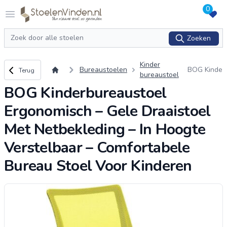
0
Logo stoelenvinden.nl
Open menu
Zoeken
Zoeken
Kinder
Terug naar overzicht
Bureaustoelen
BOG Kinde
Terug
bureaustoel
rbureaust
BOG Kinderbureaustoel
oel Ergono
misch – Ge
Ergonomisch – Gele Draaistoel
le Draaist
oel Met N
Met Netbekleding – In Hoogte
etbekledin
g – In Hoo
Verstelbaar – Comfortabele
gte Verste
Bureau Stoel Voor Kinderen
lbaar – Co
mfo
...