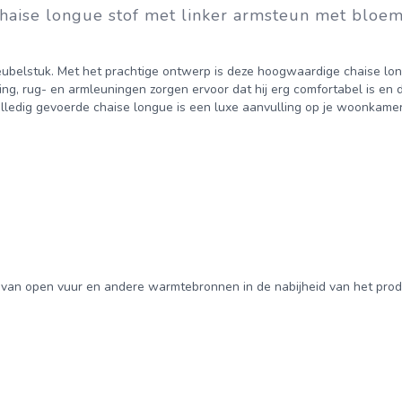
aise longue stof met linker armsteun met bloe
meubelstuk. Met het prachtige ontwerp is deze hoogwaardige chaise lo
ing, rug- en armleuningen zorgen ervoor dat hij erg comfortabel is en 
lledig gevoerde chaise longue is een luxe aanvulling op je woonkameri
o van open vuur en andere warmtebronnen in de nabijheid van het prod