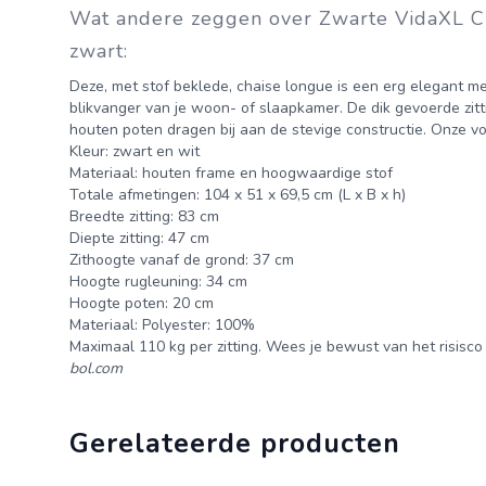
Wat andere zeggen over Zwarte VidaXL Ch
zwart:
Deze, met stof beklede, chaise longue is een erg elegant 
blikvanger van je woon- of slaapkamer. De dik gevoerde zitt
houten poten dragen bij aan de stevige constructie. Onze vo
Kleur: zwart en wit
Materiaal: houten frame en hoogwaardige stof
Totale afmetingen: 104 x 51 x 69,5 cm (L x B x h)
Breedte zitting: 83 cm
Diepte zitting: 47 cm
Zithoogte vanaf de grond: 37 cm
Hoogte rugleuning: 34 cm
Hoogte poten: 20 cm
Materiaal: Polyester: 100%
Maximaal 110 kg per zitting. Wees je bewust van het risisc
bol.com
Gerelateerde producten