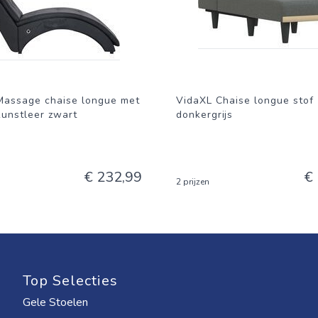
Massage chaise longue met
VidaXL Chaise longue stof
kunstleer zwart
donkergrijs
€ 232,99
€
2 prijzen
Top Selecties
Gele Stoelen