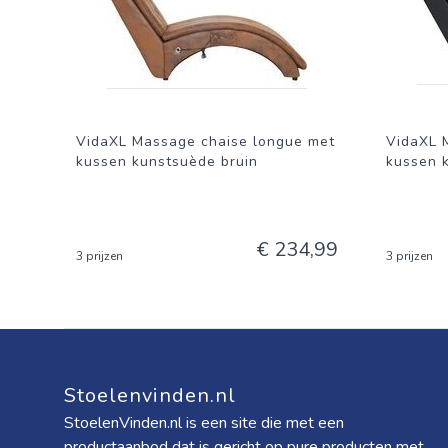
VidaXL Massage chaise longue met
VidaXL 
kussen kunstsuède bruin
kussen 
€ 234,99
3 prijzen
3 prijzen
Stoelenvinden.nl
StoelenVinden.nl is een site die met een
productaanbod dat is gericht op pure producten met