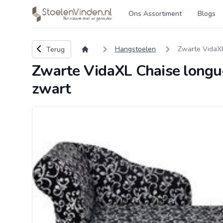
Logo stoelenvinden.nl
Ons Assortiment
Blogs
Terug naar overzicht
Hangstoelen
Zwarte VidaXL
Terug
Zwarte VidaXL Chaise longu
zwart