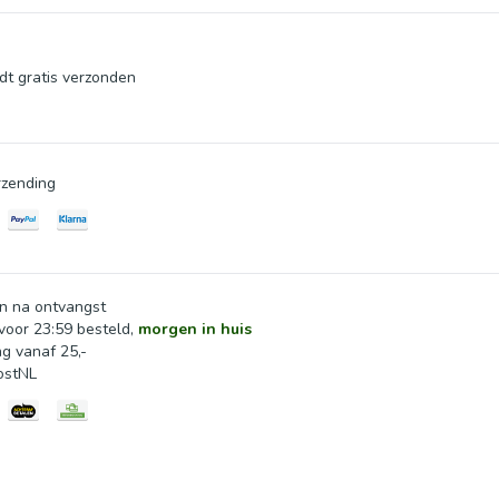
dt gratis verzonden
zending
n na ontvangst
oor 23:59 besteld,
morgen in huis
ng vanaf 25,-
ostNL