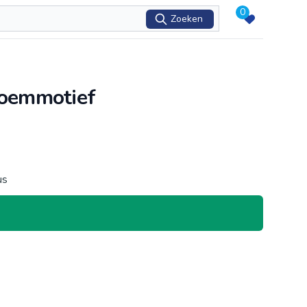
0
Zoeken
loemmotief
us