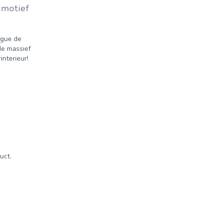
mmotief
ngue de
de massief
nterieur!
uct.