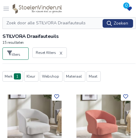
0
Logo stoelenvinden.nl
Open menu
Zoeken
Zoeken
STILVORA Draaifauteuils
15
resultaten
Reset filters
Filters
Producten
Merk
1
Kleur
Webshop
Materiaal
Maat