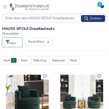
0
Logo stoelenvinden.nl
Open menu
Zoeken
Zoeken
HAUSS SPOLE Draaifauteuils
16
resultaten
Reset filters
Filters
Producten
Merk
1
Kleur
Webshop
Materiaal
Maat