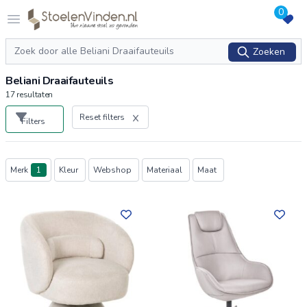
0
Logo stoelenvinden.nl
Open menu
Zoeken
Zoeken
Beliani Draaifauteuils
17
resultaten
Reset filters
Filters
Producten
Merk
1
Kleur
Webshop
Materiaal
Maat