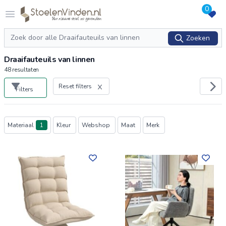
0
Logo stoelenvinden.nl
Open menu
Zoeken
Zoeken
Draaifauteuils van linnen
48
resultaten
Reset filters
Filters
Producten
Materiaal
1
Kleur
Webshop
Maat
Merk