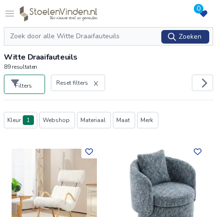
0
Logo stoelenvinden.nl
Open menu
Zoeken
Zoeken
Witte Draaifauteuils
89
resultaten
Reset filters
Filters
Producten
Kleur
1
Webshop
Materiaal
Maat
Merk