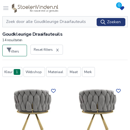
0
Logo stoelenvinden.nl
Open menu
Zoeken
Zoeken
Goudkleurige Draaifauteuils
14
resultaten
Reset filters
Filters
Producten
Kleur
1
Webshop
Materiaal
Maat
Merk