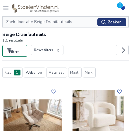
0
Logo stoelenvinden.nl
Open menu
Zoeken
Zoeken
Beige Draaifauteuils
181
resultaten
Reset filters
Filters
Producten
Kleur
1
Webshop
Materiaal
Maat
Merk