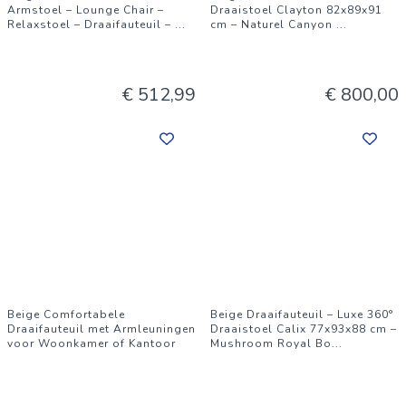
Armstoel – Lounge Chair –
Draaistoel Clayton 82x89x91
Relaxstoel – Draaifauteuil –
...
cm – Naturel Canyon
...
€ 512,99
€ 800,00
Beige Comfortabele
Beige Draaifauteuil – Luxe 360°
Draaifauteuil met Armleuningen
Draaistoel Calix 77x93x88 cm –
voor Woonkamer of Kantoor
Mushroom Royal Bo
...