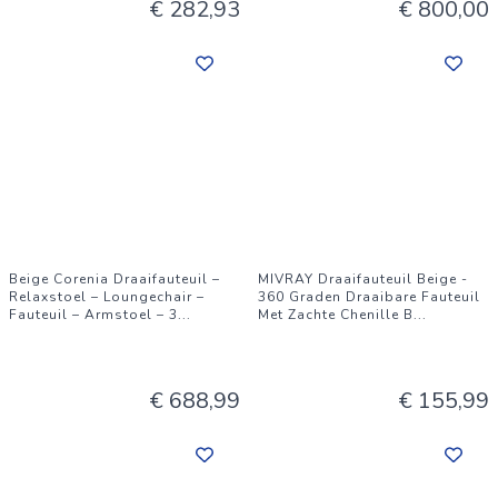
€ 282,93
€ 800,00
Beige Corenia Draaifauteuil –
MIVRAY Draaifauteuil Beige -
Relaxstoel – Loungechair –
360 Graden Draaibare Fauteuil
Fauteuil – Armstoel – 3
...
Met Zachte Chenille B
...
€ 688,99
€ 155,99