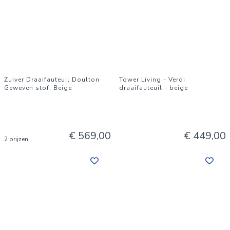
Zuiver Draaifauteuil Doulton
Tower Living - Verdi
Geweven stof, Beige
draaifauteuil - beige
€ 569,00
€ 449,00
2 prijzen