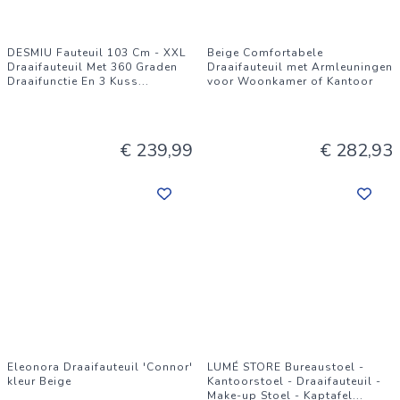
DESMIU Fauteuil 103 Cm - XXL
Beige Comfortabele
Draaifauteuil Met 360 Graden
Draaifauteuil met Armleuningen
Draaifunctie En 3 Kuss
...
voor Woonkamer of Kantoor
€ 239,99
€ 282,93
Eleonora Draaifauteuil 'Connor'
LUMÉ STORE Bureaustoel -
kleur Beige
Kantoorstoel - Draaifauteuil -
Make-up Stoel - Kaptafel
...