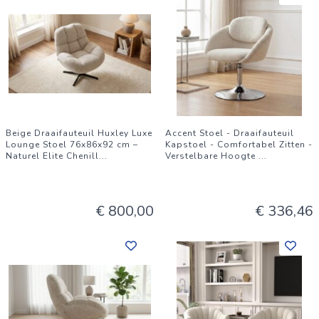
Beige Draaifauteuil Huxley Luxe
Accent Stoel - Draaifauteuil
Lounge Stoel 76x86x92 cm –
Kapstoel - Comfortabel Zitten -
Naturel Elite Chenill
...
Verstelbare Hoogte
...
€ 800,00
€ 336,46