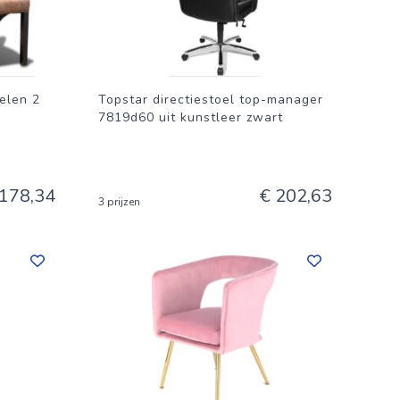
elen 2
Topstar directiestoel top-manager
7819d60 uit kunstleer zwart
 178,34
€ 202,63
3 prijzen