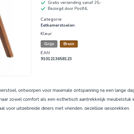
Gratis verzending vanaf 25,-
Bezorgd door PostNL
Productgegevens
Categorie
Eetkamerstoelen
Kleur
Grijs
Bruin
EAN
9101213658123
erstoel, ontworpen voor maximale ontspanning na een lange da
 naar zowel comfort als een esthetisch aantrekkelijk meubelstuk in
aal voor uitgebreide diners met vrienden, gezellige gesprekken,
 heerlijk te relaxen. Het ergonomische ontwerp zorgt ervoor 
 van hout en stof een warme uitstraling geeft aan uw interieur. Pl