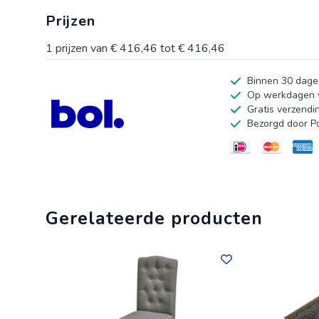
in de eetkamer, woonkamer of zelfs als comfortabele to
Prijzen
robuuste, gebogen houten constructie en vier stevige ho
bekleed met een onderhoudsvriendelijke stof voor een a
1
prijzen van
€ 416,46
tot
€ 416,46
vandaag nog in huis en transformeer uw eetruimte.
Binnen 30 dage
Op werkdagen v
Gratis verzendi
Bezorgd door P
Gerelateerde producten