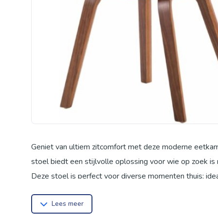
Geniet van ultiem zitcomfort met deze moderne eetkam
stoel biedt een stijlvolle oplossing voor wie op zoek is
Deze stoel is perfect voor diverse momenten thuis; ide
ontspannen momenten met een goed boek, of gewoon om
Lees meer
urenlang comfortabel kunt zitten, terwijl de combinatie