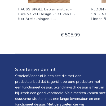
HAUSS SPOLE Eetkamerstoel -
REDOM -
Luxe Velvet Design - Set Van 6 -
Stijl - 
Met Armleuningen, L
...
Linnen B
€ 505,99
Stoelenvinden.nl
StoelenVinden.nl is een site die met een
productaanbod dat is gericht op pure producten met
een functioneel design. Scandinavisch design is hiervan
bij uitrek een goed voorbeeld. Vele merken komen met
duurzame stoelen met een lange levensduur en een
functioneel design. Met de stoelen die wij