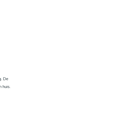
g. De
 huis.
dat u
aats hem