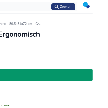
0
Zoeken
erp - 59.5x51x72 cm - Gr
...
 Ergonomisch
n huis