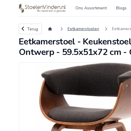
Logo stoelenvinden.nl
Ons Assortiment
Blogs
Terug naar overzicht
Eetkamerstoelen
Eetkamers
Terug
Eetkamerstoel - Keukenstoel
Ontwerp - 59.5x51x72 cm - G