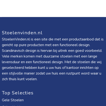
Stalen frame met stabiele basis Het frame van staal en de
driehoekige pootconstructie zorgen voor een stevige zitbasis
bij dagelijks en tijdelijk gebruik.
Draagvermogen tot 100 kg De constructie ondersteunt een
maximale belasting tot 100 kg, wat past bij uiteenlopende
Stoelenvinden.nl
gebruiksmomenten binnenshuis.
StoelenVinden.nl is een site die met een productaanbod dat is
Antislip voetdoppen beschermen de vloer De voetdoppen
gericht op pure producten met een functioneel design.
Scandinavisch design is hiervan bij uitrek een goed voorbeeld.
helpen krassen op de vloer te verminderen en dragen bij aan
Vele merken komen met duurzame stoelen met een lange
meer grip tijdens het neerzetten en verplaatsen.
levensduur en een functioneel design. Met de stoelen die wij
PU-oppervlak is eenvoudig te reinigen Het gladde oppervlak
geselecteerd hebben kunt u uw huis of kantoor inrichten op
is snel af te nemen, waardoor vlekken en dagelijks vuil
een stijlvolle manier zodat uw huis een rustpunt word waar u
zich thuis kunt voelen.
makkelijker te verwijderen zijn.
Licht van gewicht en makkelijk te dragen Met ongeveer 4,5 kg
Top Selecties
per stoel verplaats je ze eenvoudig tussen woonkamer,
Gele Stoelen
kantoor, tuinmomenten of kampeerplek.