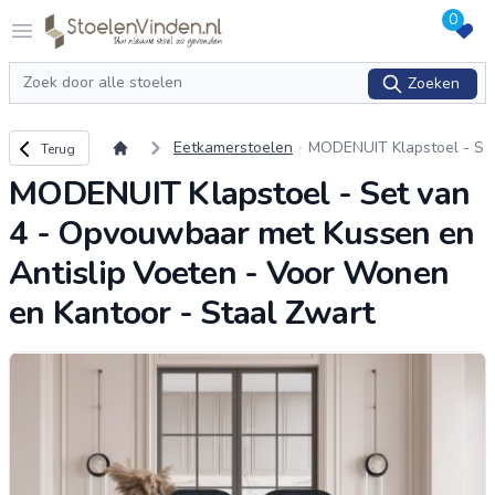
0
Logo stoelenvinden.nl
Open menu
Zoeken
Zoeken
Terug naar overzicht
Eetkamerstoelen
MODENUIT Klapstoel - S
Terug
et van 4 - Opvouwbaar
MODENUIT Klapstoel - Set van
met Kussen en Antislip V
oeten - Voor Wonen en
4 - Opvouwbaar met Kussen en
Kantoor -
...
Antislip Voeten - Voor Wonen
en Kantoor - Staal Zwart