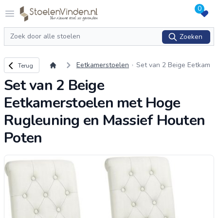
0
Logo stoelenvinden.nl
Open menu
Zoeken
Zoeken
Terug naar overzicht
Eetkamerstoelen
Set van 2 Beige Eetkam
Terug
erstoelen met Hoge Rug
Set van 2 Beige
leuning en Massief Hout
en Poten
Eetkamerstoelen met Hoge
Rugleuning en Massief Houten
Poten