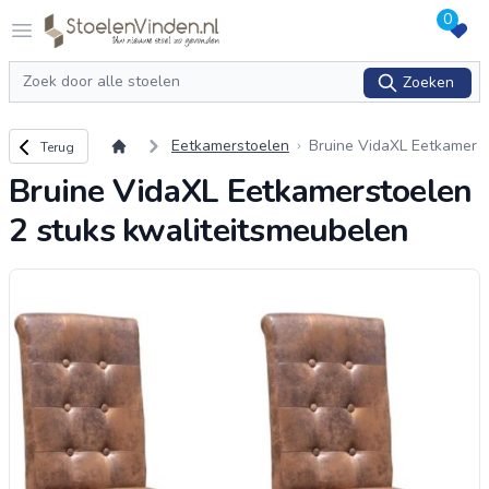
0
Logo stoelenvinden.nl
Open menu
Zoeken
Zoeken
Terug naar overzicht
Eetkamerstoelen
Bruine VidaXL Eetkamer
Terug
stoelen 2 stuks kwaliteit
Bruine VidaXL Eetkamerstoelen
smeubelen
2 stuks kwaliteitsmeubelen