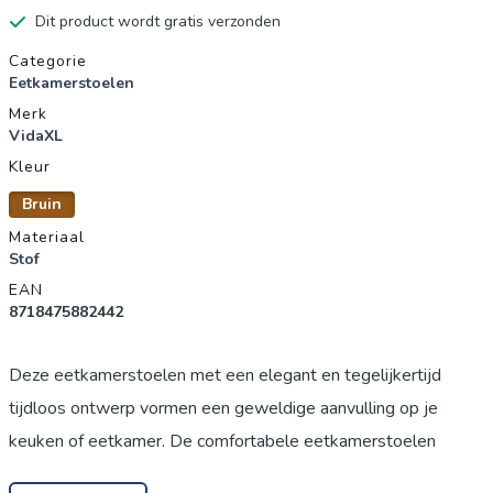
Dit product wordt gratis verzonden
Productgegevens
Categorie
Eetkamerstoelen
Merk
VidaXL
Kleur
Bruin
Materiaal
Stof
EAN
8718475882442
Deze eetkamerstoelen met een elegant en tegelijkertijd
tijdloos ontwerp vormen een geweldige aanvulling op je
keuken of eetkamer. De comfortabele eetkamerstoelen
hebben een houten constructie van hoge kwaliteit. Ze zijn