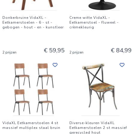
Donkerbruine VidaXL -
Creme witte VidaXL -
Eetkamerstoelen - 6 - st -
Eetkamerstoel - fluweel -
gebogen - hout - en - kunstleer
crèmekleurig
€ 59,95
€ 84,99
2 prijzen
2 prijzen
VidaXL Eetkamerstoelen 4 st
Diverse-kleuren VidaXL
massief multiplex staal bruin
Eetkamerstoelen 2 st massief
gerecycled hout