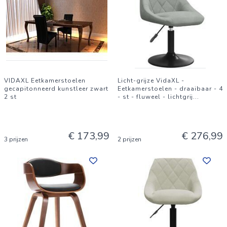
VIDAXL Eetkamerstoelen
Licht-grijze VidaXL -
gecapitonneerd kunstleer zwart
Eetkamerstoelen - draaibaar - 4
2 st
- st - fluweel - lichtgrij
...
€ 173,99
€ 276,99
3 prijzen
2 prijzen