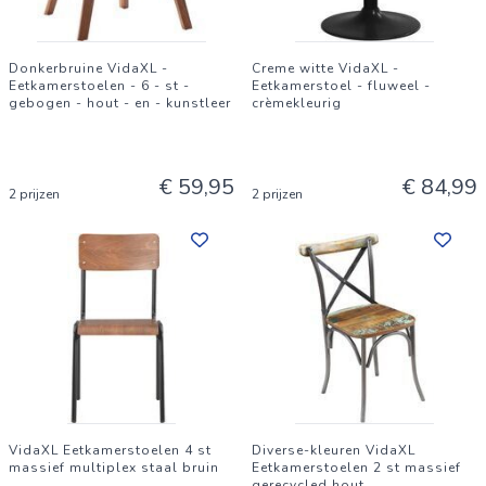
Donkerbruine VidaXL -
Creme witte VidaXL -
Eetkamerstoelen - 6 - st -
Eetkamerstoel - fluweel -
gebogen - hout - en - kunstleer
crèmekleurig
€ 59,95
€ 84,99
2 prijzen
2 prijzen
VidaXL Eetkamerstoelen 4 st
Diverse-kleuren VidaXL
massief multiplex staal bruin
Eetkamerstoelen 2 st massief
gerecycled hout