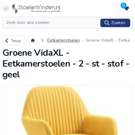
0
Logo stoelenvinden.nl
Open menu
Zoeken
Zoeken
Terug naar overzicht
Eetkamerstoelen
Groene VidaXL - Eetka
Terug
merstoelen - 2 - st - sto
Groene VidaXL -
f - geel
Eetkamerstoelen - 2 - st - stof -
geel