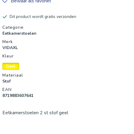
Bewaar als favoriet
Dit product wordt gratis verzonden
Productgegevens
Categorie
Eetkamerstoelen
Merk
VIDAXL
Kleur
Geel
Materiaal
Stof
EAN
8719883607641
Eetkamerstoelen 2 st stof geel